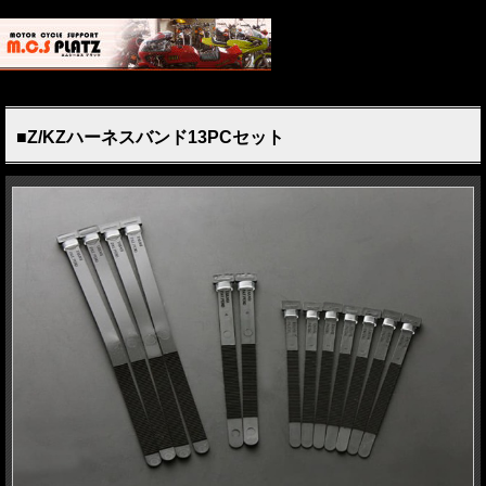
■Z/KZハーネスバンド13PCセット