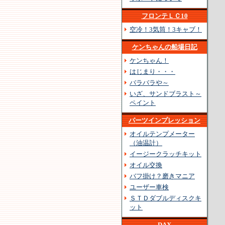
フロンテＬＣ10
空冷！3気筒！3キャブ！
ケンちゃんの船場日記
ケンちゃん！
はじまり・・・
バラバラや～
いざ、サンドブラスト～
ペイント
パーツインプレッション
オイルテンプメーター
（油温計）
イージークラッチキット
オイル交換
バフ掛け？磨きマニア
ユーザー車検
ＳＴＤダブルディスクキ
ット
DAX