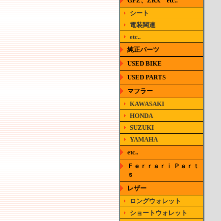
GPZ、ZRX etc..
シート
電装関連
etc..
純正パーツ
USED BIKE
USED PARTS
マフラー
KAWASAKI
HONDA
SUZUKI
YAMAHA
etc..
Ｆｅｒｒａｒｉ Ｐａｒｔ
ｓ
レザー
ロングウォレット
ショートウォレット