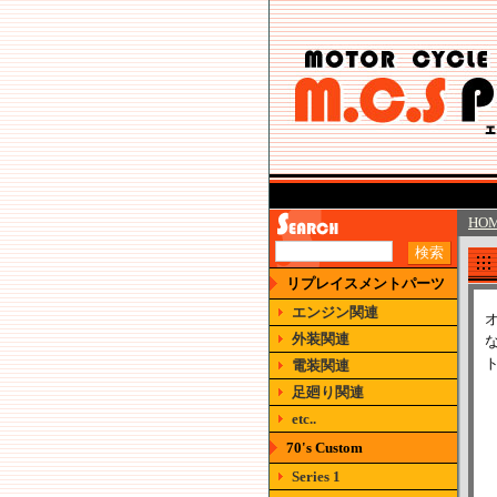
HO
リプレイスメントパーツ
エンジン関連
外装関連
電装関連
足廻り関連
etc..
70's Custom
Series 1