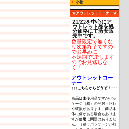
小物
★アウトレットコーナー★
Z1/Z2を中心にア
ウトレット品を処
分価格にて激安販
売中です。
数量限定で無くな
り次第終了ですの
でお早めに！
不定期でUPします
のでお見逃しな
く！
アウトレ
ットコー
ナー
↑↑↑こちらからどうぞ！↑↑↑
商品は未使用品ですがパッ
ケージ（箱）の開封・汚れ
や破損があります。商品本
体に傷がある場合もありま
すが使用に問題はありませ
ん。（箱：パッケージが無