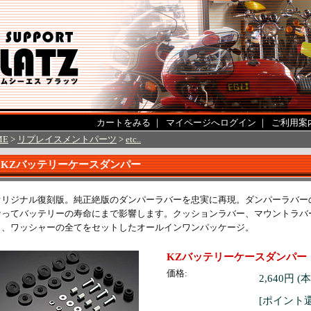
カートをみる
｜
マイページへログイン
｜
ご利用案
ME
>
リプレイスメントパーツ
>
etc..
KZバッテリーケースダンパー
オリジナル復刻版。純正絶版のダンパーラバーを忠実に再現。ダンパーラバー
なってバッテリーの寿命にまで影響します。クッションラバー、マウントラバ
ト、ワッシャーの全てをセットしたオールインワンパッケージ。
KZバッテリーケースダンパー
価格:
2,640円 (
[ポイント還