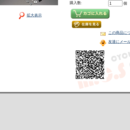
購入数:
個
拡大表示
この商品に
友達にメー