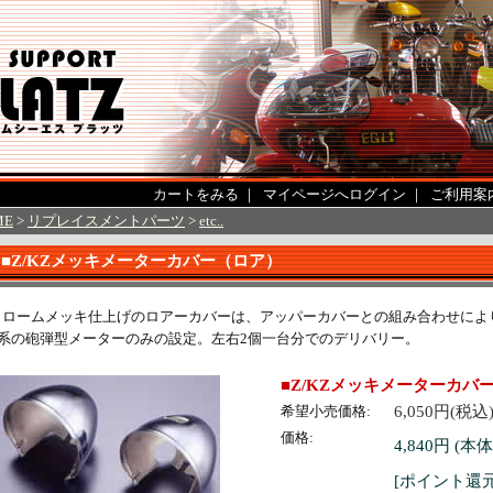
カートをみる
｜
マイページへログイン
｜
ご利用案
ME
>
リプレイスメントパーツ
>
etc..
■Z/KZメッキメーターカバー（ロア）
クロームメッキ仕上げのロアーカバーは、アッパーカバーとの組み合わせによ
Z系の砲弾型メーターのみの設定。左右2個一台分でのデリバリー。
■Z/KZメッキメーターカバ
希望小売価格:
6,050円(税込
価格:
4,840円 (本体
[ポイント還元