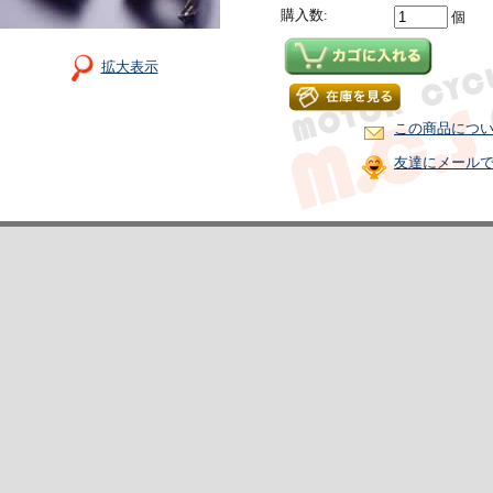
購入数:
個
拡大表示
この商品につ
友達にメール