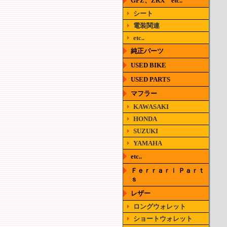
GPZ、ZRX etc..
シート
電装関連
etc..
純正パーツ
USED BIKE
USED PARTS
マフラー
KAWASAKI
HONDA
SUZUKI
YAMAHA
etc..
Ｆｅｒｒａｒｉ Ｐａｒｔ
ｓ
レザー
ロングウォレット
ショートウォレット