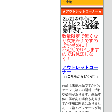
小物
★アウトレットコーナー★
Z1/Z2を中心にア
ウトレット品を処
分価格にて激安販
売中です。
数量限定で無くな
り次第終了ですの
でお早めに！
不定期でUPします
のでお見逃しな
く！
アウトレ
ットコー
ナー
↑↑↑こちらからどうぞ！↑↑↑
商品は未使用品ですがパッ
ケージ（箱）の開封・汚れ
や破損があります。商品本
体に傷がある場合もありま
すが使用に問題はありませ
ん。（箱：パッケージが無