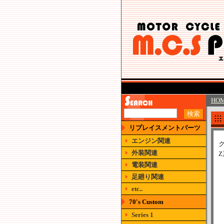
HO
リプレイスメントパーツ
エンジン関連
外装関連
電装関連
足廻り関連
etc..
70's Custom
Series 1