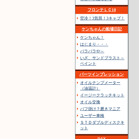
フロンテＬＣ10
空冷！3気筒！3キャブ！
ケンちゃんの船場日記
ケンちゃん！
はじまり・・・
バラバラや～
いざ、サンドブラスト～
ペイント
パーツインプレッション
オイルテンプメーター
（油温計）
イージークラッチキット
オイル交換
バフ掛け？磨きマニア
ユーザー車検
ＳＴＤダブルディスクキ
ット
DAX