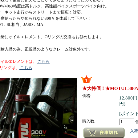
10W40の粘度は高トルク、高性能バイクスポーツバイク向け。
サーキット走行からストリートまで幅広く対応。
一度使ったらやめられない300Ｖを体感して下さい！
PI：SL相当、JASO：MA
一緒にオイルエレメント、Oリングの交換もお勧めします。
直輸入品の為、正規品のようなクレーム対象外です。
オイルエレメントは、
こちら
Oリングは、
こちら
★大特価！★MOTUL 300
価格:
12,800円
円)
[ポイント
購入数:
入荷