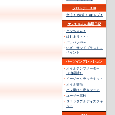
フロンテＬＣ10
空冷！3気筒！3キャブ！
ケンちゃんの船場日記
ケンちゃん！
はじまり・・・
バラバラや～
いざ、サンドブラスト～
ペイント
パーツインプレッション
オイルテンプメーター
（油温計）
イージークラッチキット
オイル交換
バフ掛け？磨きマニア
ユーザー車検
ＳＴＤダブルディスクキ
ット
DAX