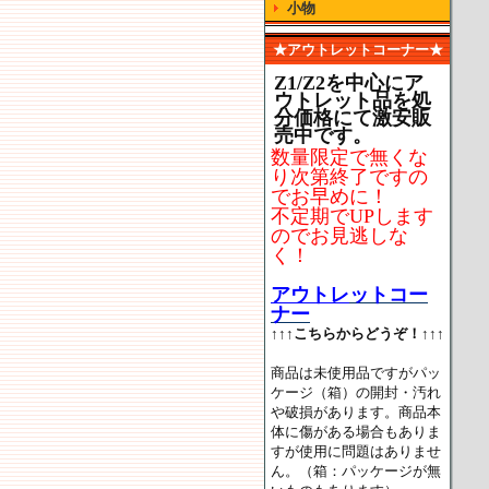
小物
★アウトレットコーナー★
Z1/Z2を中心にア
ウトレット品を処
分価格にて激安販
売中です。
数量限定で無くな
り次第終了ですの
でお早めに！
不定期でUPします
のでお見逃しな
く！
アウトレ
ットコー
ナー
↑↑↑こちらからどうぞ！↑↑↑
商品は未使用品ですがパッ
ケージ（箱）の開封・汚れ
や破損があります。商品本
体に傷がある場合もありま
すが使用に問題はありませ
ん。（箱：パッケージが無