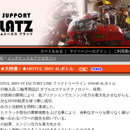
カートをみる
｜
マイページへログイン
｜
ご利用案
ME
>
メンテナンス＆アクセサリー
★大特価！★MOTUL 300V 4Lボトル
OTUL 300V 4T FACTORY LINE ファクトリーライン 10W40 4Lボトル
並行輸入品 二輪専用設計 ダブルエステルテクノロジー」採用。
この技術の開発により、低フリクションでエンジン出力を最大化させながらも
充分なHTHS粘度を保つ事に成功。
高出力と信頼性を同時に達成した。
またクラッチ部分の摩擦係数を上げる事により、余剰なすべりを限りなく減ら
後輪へ伝わるパワーの損失を防いでいる。
この結果、エンジン出力を最大化させ、
無駄なく後輪に伝えることができるようになったのである 。