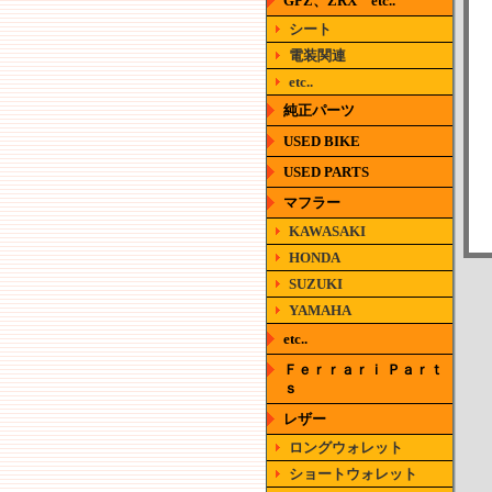
GPZ、ZRX etc..
シート
電装関連
etc..
純正パーツ
USED BIKE
USED PARTS
マフラー
KAWASAKI
HONDA
SUZUKI
YAMAHA
etc..
Ｆｅｒｒａｒｉ Ｐａｒｔ
ｓ
レザー
ロングウォレット
ショートウォレット