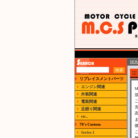
HO
リプレイスメントパーツ
エンジン関連
M
外装関連
電装関連
足廻り関連
etc..
70's Custom
Series 1